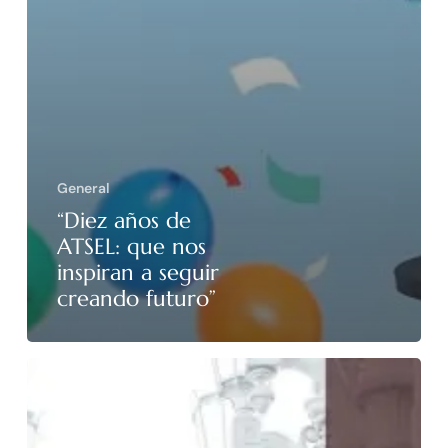
General
“Diez años de
ATSEL: que nos
inspiran a seguir
creando futuro”
En
el
Trabajo
Social