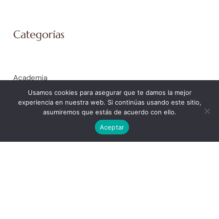
Categorías
Academia
Coaching Empresarial
Usamos cookies para asegurar que te damos la mejor
experiencia en nuestra web. Si continúas usando este sitio,
Coaching Personal
asumiremos que estás de acuerdo con ello.
General
Aceptar
La Spiral de Ícaro. Trabajo Social y Educación Social
La Spiral de Isis. Mujer
La Spiral de la Justicia. Peritaje Social Forense
La Spiral de la Salud
La Spiral de Minerva. Ámbito educativo
La Spiral de Poseidón. Orientación laboral y selección