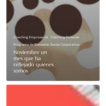
Coaching Empresarial
Coaching Personal
Programa de Bienestar Social Corporativo
Noviembre un
mes que ha
reflejado quiénes
somos
“Cuando
la
IA
no