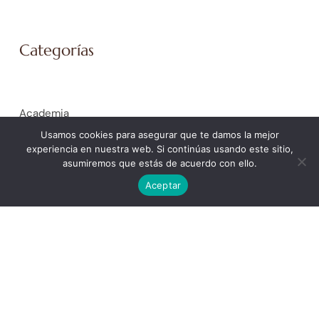
Categorías
Academia
Coaching Empresarial
Usamos cookies para asegurar que te damos la mejor
experiencia en nuestra web. Si continúas usando este sitio,
Coaching Personal
asumiremos que estás de acuerdo con ello.
General
Aceptar
La Spiral de Ícaro. Trabajo Social y Educación Social
La Spiral de Isis. Mujer
La Spiral de la Justicia. Peritaje Social Forense
La Spiral de la Salud
La Spiral de Minerva. Ámbito educativo
La Spiral de Poseidón. Orientación laboral y selección