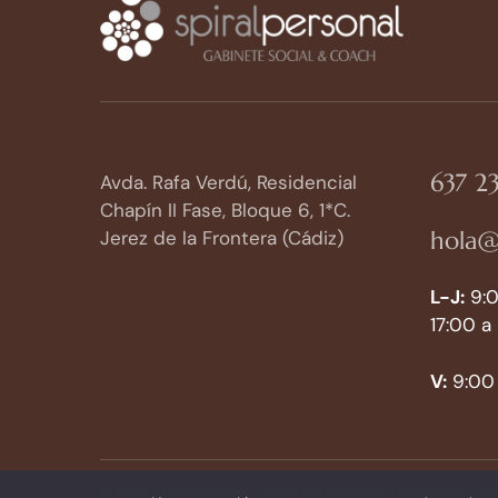
637 23
Avda. Rafa Verdú, Residencial
Chapín II Fase, Bloque 6, 1*C.
hola@
Jerez de la Frontera (Cádiz)
L-J:
9:0
17:00 a
V:
9:00 
© 2026 Spiral Personal. Todos los derechos reservados.
Avi