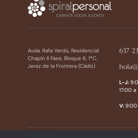
637 23
Avda. Rafa Verdú, Residencial
Chapín II Fase, Bloque 6, 1*C.
hola@
Jerez de la Frontera (Cádiz)
L-J:
9:0
17:00 a
V:
9:00 
© 2026 Spiral Personal. Todos los derechos reservados.
Avi