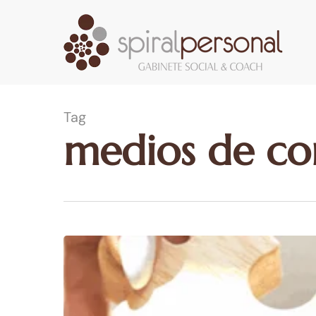
Skip
to
main
content
Tag
medios de co
Noviembre
un
mes
que
ha