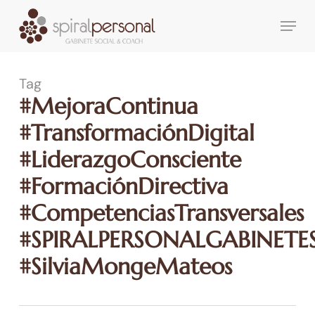
Skip
Menu
to
main
content
Tag
#MejoraContinua
#TransformaciónDigital
#LiderazgoConsciente
#FormaciónDirectiva
#CompetenciasTransversales
#SPIRALPERSONALGABINET
#SilviaMongeMateos