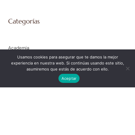
Categorías
Academia
Coaching Empresarial
Usamos cookies para asegurar que te damos la mejor
experiencia en nuestra web. Si continúas usando este sitio,
Coaching Personal
asumiremos que estás de acuerdo con ello.
General
Aceptar
La Spiral de Ícaro. Trabajo Social y Educación Social
La Spiral de Isis. Mujer
La Spiral de la Justicia. Peritaje Social Forense
La Spiral de la Salud
La Spiral de Minerva. Ámbito educativo
La Spiral de Poseidón. Orientación laboral y selección