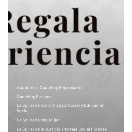
Academia
Coaching Empresarial
Coaching Personal
La Spiral de Ícaro. Trabajo Social y Educación
Social
La Spiral de Isis. Mujer
La Spiral de la Justicia. Peritaje Social Forense