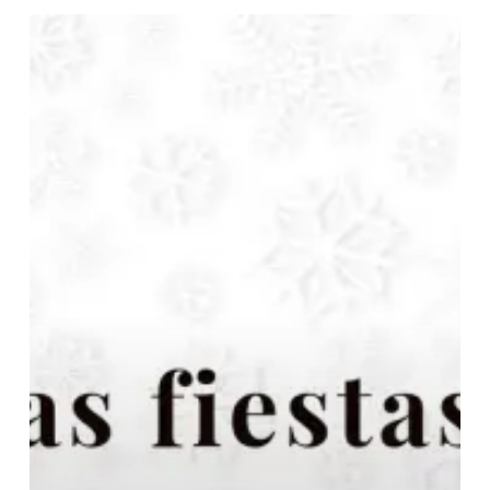
¡Regala
experiencias!…
Regala
Spiral
Personal