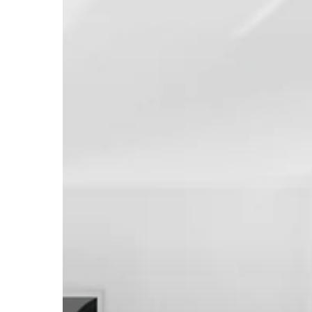
para
sector
educativo