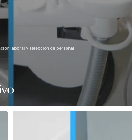
ación laboral y selección de personal
ivo
Oferta
de
empleo
externa: