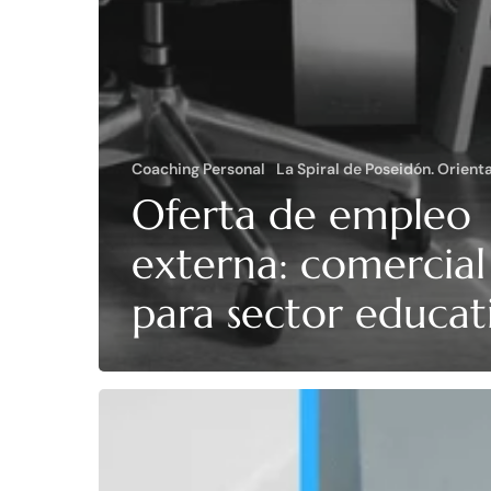
Coaching Personal
La Spiral de Poseidón. Orient
Oferta de empleo
externa: comercial
para sector educat
Oferta
de
empleo
externa: