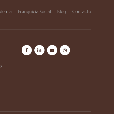
demia
Franquicia Social
Blog
Contacto
facebook
linkedin
youtube
instagram
o