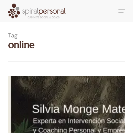
Skip
Menu
to
main
content
Tag
online
Spiral
Personal
en
modo
telemático