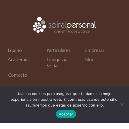
Equipo
Particulares
Empresas
Academia
Franquicia
Blog
Social
Contacto
Usamos cookies para asegurar que te damos la mejor
experiencia en nuestra web. Si continúas usando este sitio,
Avda. Rafa Verdú, Residencial Chapín II Fase, Bloque 6,
asumiremos que estás de acuerdo con ello.
1*C.
Aceptar
Jerez de la Frontera (Cádiz)