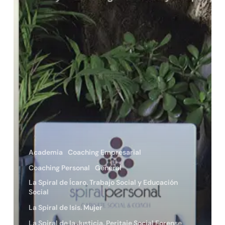
Academia
Coaching Empresarial
Coaching Personal
General
La Spiral de Ícaro. Trabajo Social y Educación
Social
La Spiral de Isis. Mujer
La Spiral de la Justicia. Peritaje Social Forense