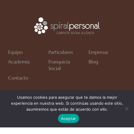
Equipo
Particulares
Empresas
Academia
Franquicia
Blog
Social
Contacto
Usamos cookies para asegurar que te damos la mejor
experiencia en nuestra web. Si continúas usando este sitio,
Avda. Rafa Verdú, Residencial Chapín II Fase, Bloque 6,
asumiremos que estás de acuerdo con ello.
1*C.
Aceptar
Jerez de la Frontera (Cádiz)