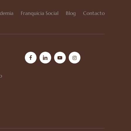
demia
Franquicia Social
Blog
Contacto
facebook
linkedin
youtube
instagram
o