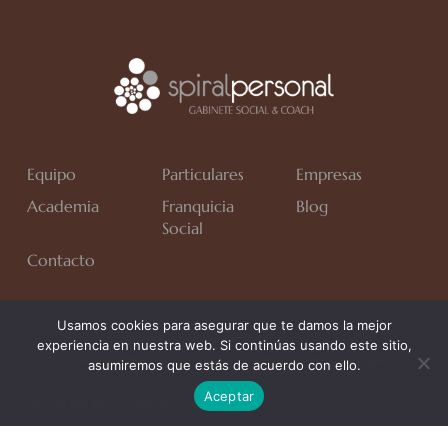
Equipo
Particulares
Empresas
Academia
Franquicia
Blog
Social
Contacto
Usamos cookies para asegurar que te damos la mejor
experiencia en nuestra web. Si continúas usando este sitio,
Avda. Rafa Verdú, Residencial Chapín II Fase, Bloque 6,
asumiremos que estás de acuerdo con ello.
1*C.
Aceptar
Jerez de la Frontera (Cádiz)