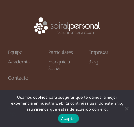
Equipo
Particulares
Empresas
Academia
Franquicia
Blog
Social
Contacto
Usamos cookies para asegurar que te damos la mejor
experiencia en nuestra web. Si continúas usando este sitio,
Avda. Rafa Verdú, Residencial Chapín II Fase, Bloque 6,
asumiremos que estás de acuerdo con ello.
1*C.
Aceptar
Jerez de la Frontera (Cádiz)