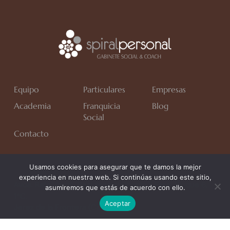
Equipo
Particulares
Empresas
Academia
Franquicia
Blog
Social
Contacto
Usamos cookies para asegurar que te damos la mejor
experiencia en nuestra web. Si continúas usando este sitio,
Avda. Rafa Verdú, Residencial Chapín II Fase, Bloque 6,
asumiremos que estás de acuerdo con ello.
1*C.
Aceptar
Jerez de la Frontera (Cádiz)