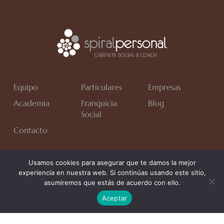
Equipo
Particulares
Empresas
Academia
Franquicia
Blog
Social
Contacto
Usamos cookies para asegurar que te damos la mejor
experiencia en nuestra web. Si continúas usando este sitio,
Avda. Rafa Verdú, Residencial Chapín II Fase, Bloque 6,
asumiremos que estás de acuerdo con ello.
1*C.
Aceptar
Jerez de la Frontera (Cádiz)