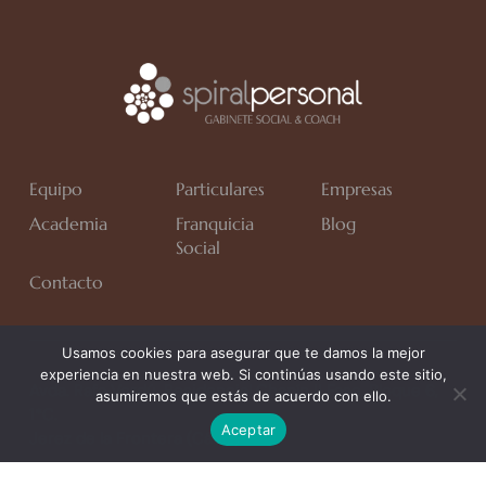
Equipo
Particulares
Empresas
Academia
Franquicia
Blog
Social
Contacto
Usamos cookies para asegurar que te damos la mejor
experiencia en nuestra web. Si continúas usando este sitio,
Avda. Rafa Verdú, Residencial Chapín II Fase, Bloque 6,
asumiremos que estás de acuerdo con ello.
1*C.
Aceptar
Jerez de la Frontera (Cádiz)