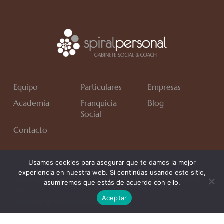
Equipo
Particulares
Empresas
Academia
Franquicia
Blog
Social
Contacto
Usamos cookies para asegurar que te damos la mejor
experiencia en nuestra web. Si continúas usando este sitio,
Avda. Rafa Verdú, Residencial Chapín II Fase, Bloque 6,
asumiremos que estás de acuerdo con ello.
1*C.
Aceptar
Jerez de la Frontera (Cádiz)