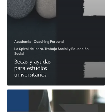
Academia
Coaching Personal
La Spiral de Ícaro. Trabajo Social y Educación
Social
Becas y ayudas
para estudios
universitarios
Becas
de
colaboración
de