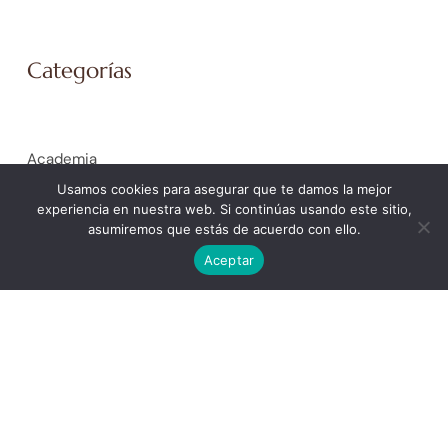
Categorías
Academia
Coaching Empresarial
Usamos cookies para asegurar que te damos la mejor
experiencia en nuestra web. Si continúas usando este sitio,
Coaching Personal
asumiremos que estás de acuerdo con ello.
General
Aceptar
La Spiral de Ícaro. Trabajo Social y Educación Social
La Spiral de Isis. Mujer
La Spiral de la Justicia. Peritaje Social Forense
La Spiral de la Salud
La Spiral de Minerva. Ámbito educativo
La Spiral de Poseidón. Orientación laboral y selección