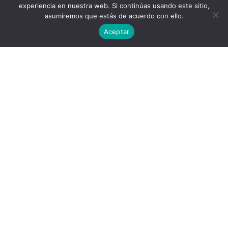
experiencia en nuestra web. Si continúas usando este sitio,
asumiremos que estás de acuerdo con ello.
Aceptar
Avda. Rafa Verdú, Residencial Chapín II Fase, Bloque 6,
1*C.
Jerez de la Frontera (Cádiz)
637 231 343
hola@spiralpersonal.es
L-J:
9:00 a 14:00h
17:00 a 20:00h
V:
9:00 a 14:00h
Coaching Ejecutivo/a
Coaching Empresarial
Bienestar Social Corporativo