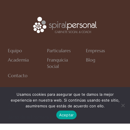
Equipo
Particulares
Empresas
Academia
Franquicia
Blog
Social
Contacto
Usamos cookies para asegurar que te damos la mejor
experiencia en nuestra web. Si continúas usando este sitio,
Avda. Rafa Verdú, Residencial Chapín II Fase, Bloque 6,
asumiremos que estás de acuerdo con ello.
1*C.
Aceptar
Jerez de la Frontera (Cádiz)