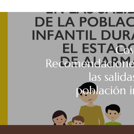
Cov
Recomendacione
las salida
población i