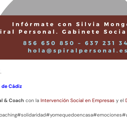
í
.
 de Cádiz
ial & Coach
con la
Intervención Social en Empresas
y el
ycoaching#solidaridad#yomequedoencasa#emociones#a