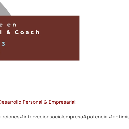
Desarrollo Personal & Empresarial:
cciones#intervecionsocialempresa#potencial#optimi