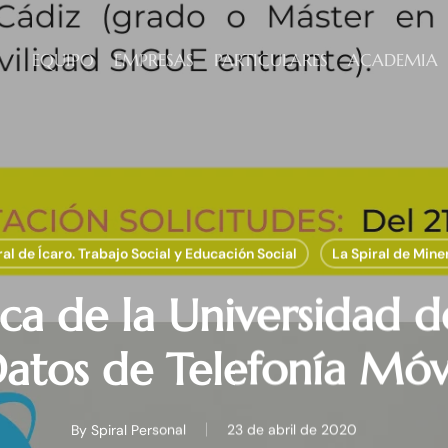
EQUIPO
EMPRESAS
PARTICULARES
ACADEMIA
ral de Ícaro. Trabajo Social y Educación Social
La Spiral de Min
eca de la Universidad d
atos de Telefonía Móv
By
Spiral Personal
23 de abril de 2020