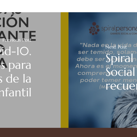
Previous Post
Next Post
id-10.
Spiral
s para
Socia
s de la
recuer
nfantil