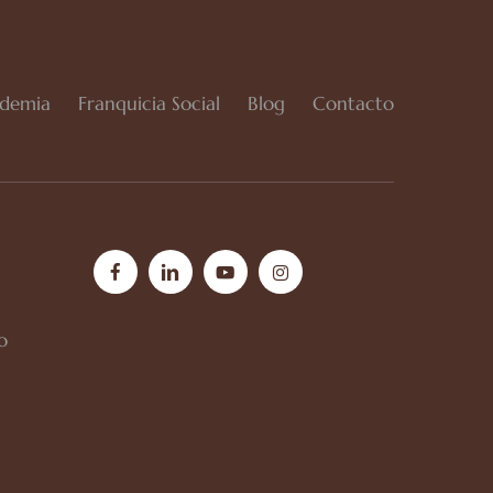
demia
Franquicia Social
Blog
Contacto
facebook
linkedin
youtube
instagram
o