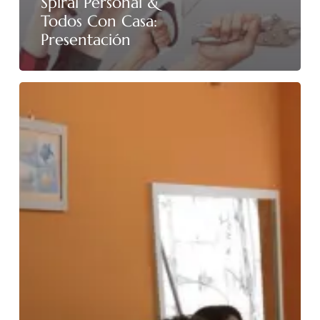
Spiral Personal &
Todos Con Casa:
Presentación
Coaching
para
ONGs
en
Down
Jerez
Aspanido