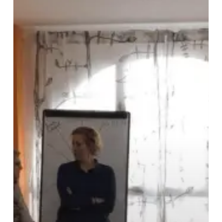
para
ONGs
en
Down
Jerez
Aspanido