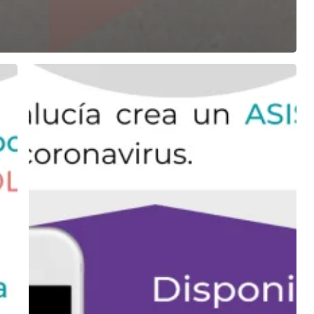
COVID-
19
–
Asistente
Virtual