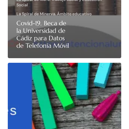
Social
La Spiral de Minerva. Ámbito educativo
Covid-19. Beca de
la Universidad de
Cádiz para Datos
de Telefonía Móvil
Becas
y
ayudas
para
alumnos/as
con
necesidad
específica
de
apoyo