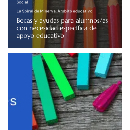
Social
La Spiral de Minerva. Ámbito educativo
Becas y ayudas para alumnos/as
con necesidad específica de
apoyo educativo
Becas
y
ayudas
alumnos
con
necesidad
específica
de
apoyo
educativo