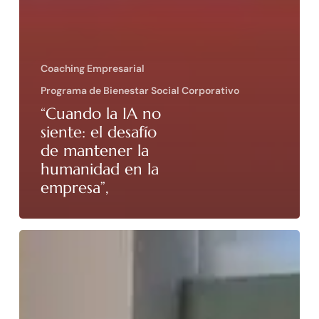
Coaching Empresarial
Programa de Bienestar Social Corporativo
“Cuando la IA no
siente: el desafío
de mantener la
humanidad en la
empresa”,
Octubre
2025
ha
sido
un
mes