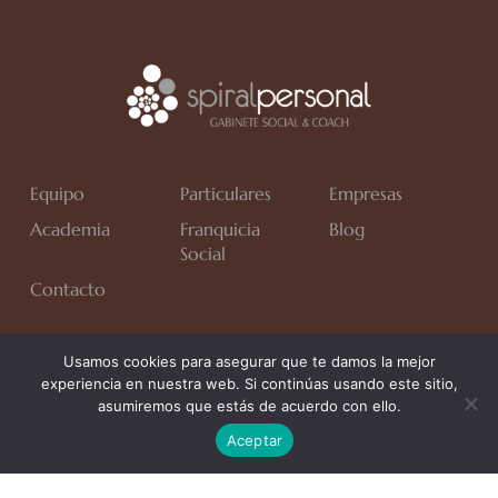
Equipo
Particulares
Empresas
Academia
Franquicia
Blog
Social
Contacto
Usamos cookies para asegurar que te damos la mejor
experiencia en nuestra web. Si continúas usando este sitio,
Avda. Rafa Verdú, Residencial Chapín II Fase, Bloque 6,
asumiremos que estás de acuerdo con ello.
1*C.
Aceptar
Jerez de la Frontera (Cádiz)